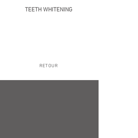
TEETH WHITENING
RETOUR
Bons cadeau, amincissement, onglerie,
massages,épilations,soins du corps, soins
visage,blanchiment des dents, pressothérapie,
LIPOSUCCION,ALTERNATIVE A LA LIPOSUCCION