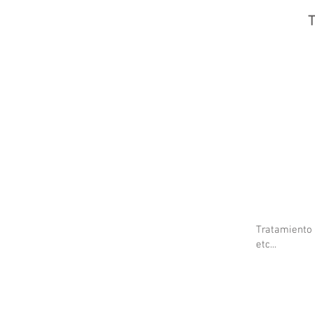
Tratamiento d
etc...
Bons cadeau, amincissement, onglerie, massages,épilations,soi
pressothérapie, LIPOSUCCION,ALTERNATIVE A LA LIPOSUCCION