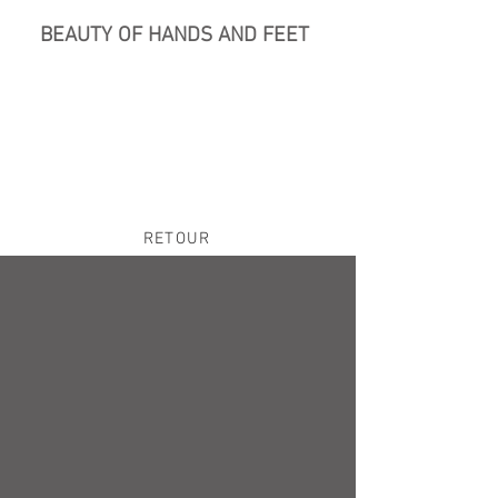
BEAUTY OF HANDS AND FEET
Bons cadeau, amincissement, onglerie, massages,épilations,soins du corps, soins visage,blanchiment des dents, pressothérapie, LIPOSUCCION,ALTERNATIVE A LA LIPOSUCCION
RETOUR